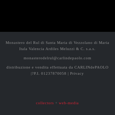
Monastero del Rul di Santa Maria di Vezzolano
di Maria
Itala Valencia Ardiles Meluzzi & C. s.a.s.
monasterodelrul@carlindepaolo.com
distribuzione e vendita effettuata da
CARLINdePAOLO
|?P.I. 01237870058 |
Privacy
collectors
+
web-media