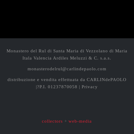
Monastero del Rul di Santa Maria di Vezzolano
di Maria
Itala Valencia Ardiles Meluzzi & C. s.a.s.
monasterodelrul@carlindepaolo.com
distribuzione e vendita effettuata da
CARLINdePAOLO
|?P.I. 01237870058 |
Privacy
collectors
+
web-media