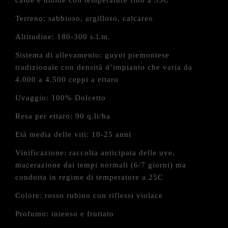
calde e umide con temperature fino a 35C
Terreno: sabbioso, argilloso, calcareo
Altitudine: 180-300 s.l.m.
Sistema di allevamento: guyot piemontese
tradizionale con densità d’impianto che varia da
4.000 a 4.500 ceppi a ettaro
Uvaggio: 100% Dolcetto
Resa per ettaro: 90 q.li/ha
Età media delle viti: 10-25 anni
Vinificazione: raccolta anticipata delle uve,
macerazione dai tempi normali (6/7 giorni) ma
condotta in regime di temperature a 25C
Colore: rosso rubino con riflessi violace
Profumo: intenso e fruttato