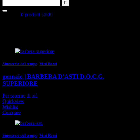
Carrello:
0 prodotti
€0.00
Nessun prodotto nel carrello
SINESTESIE DEL TEMPO | un percorso di dodici
mesi attraverso il vino
Sinestesie del tempo
,
Vini Rossi
gennaio | BARBERA D’ASTI D.O.C.G.
SUPERIORE
Per saperne di più
Quickview
Wishlist
Compare
Sinestesie del tempo
,
Vini Rossi