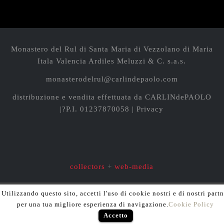
Monastero del Rul di Santa Maria di Vezzolano
di Maria
Itala Valencia Ardiles Meluzzi & C. s.a.s.
monasterodelrul@carlindepaolo.com
distribuzione e vendita effettuata da
CARLINdePAOLO
|?P.I. 01237870058 |
Privacy
collectors
+
web-media
Utilizzando questo sito, accetti l'uso di cookie nostri e di nostri partn
per una tua migliore esperienza di navigazione.
Cookie Policy
Accetto