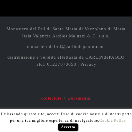
Monastero del Rul di Santa Maria di Vezzolano
di Maria
Itala Valencia Ardiles Meluzzi & C. s.a.s.
monasterodelrul@carlindepaolo.com
distribuzione e vendita effettuata da
CARLINdePAOLO
|?P.I. 01237870058 |
Privacy
collectors
+
web-media
Utilizzando questo sito, accetti l'uso di cookie nostri e di nostri partn
per una tua migliore esperienza di navigazione.
Cookie Policy
Accetto